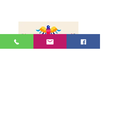
cuivre en serpentin
Degré alcoolique : 44% Alc. Vol. -
ajustement degré alcoolique avec
eau de source
Volume : 70 cl
Produit à : Chiapas, Mexique
Maître ronero : Marcelino Diaz
Gómez
Température idéale : 18 °C
Sobre nosotros
Envíos
Método de pago
Contacto
Dirección
36, rue de la Lune - 75002, París
Métro Bonne Nouvelle