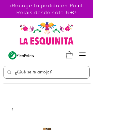
¡Recoge tu pedido en Point
Relais desde sólo 6 €!
PicaPoints