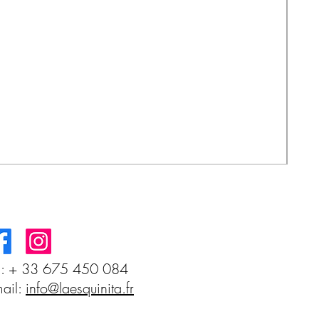
MIS
Prec
3,8
l: + 33 675 450 084
ail:
info@laesquinita.fr