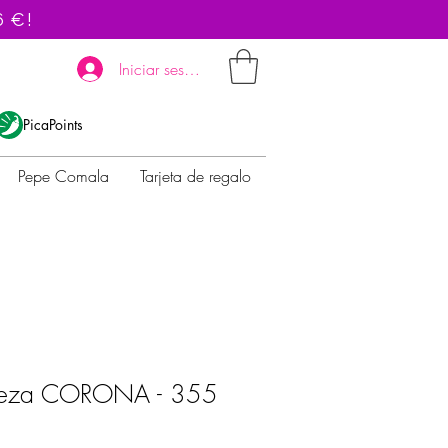
6 €!
Iniciar sesión
PicaPoints
Pepe Comala
Tarjeta de regalo
veza CORONA - 355