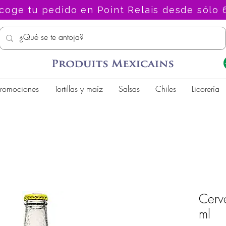
coge tu pedido en Point Relais desde sólo 
romociones
Tortillas y maíz
Salsas
Chiles
Licorería
Cer
ml