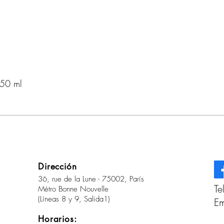
150 ml
Dirección
36, rue de la Lune - 75002, París
Te
Métro Bonne Nouvelle
(Líneas 8 y 9, Salida1)
Em
Horarios: