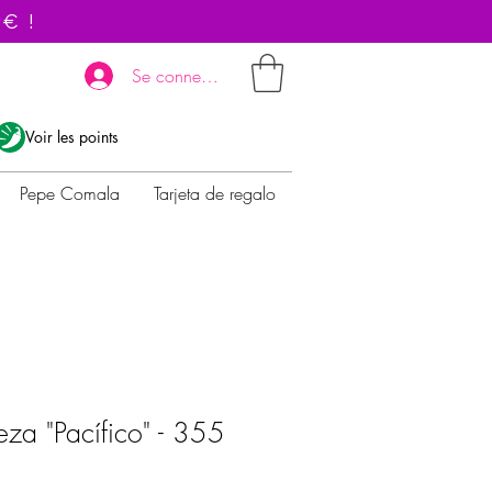
 € !
Se connecter
Voir les points
Pepe Comala
Tarjeta de regalo
za "Pacífico" - 355