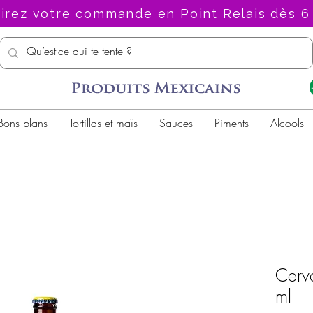
irez votre commande en Point Relais dès 6
Bons plans
Tortillas et maïs
Sauces
Piments
Alcools
Cerve
ml