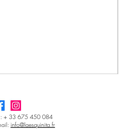
Sal
Prix
3,5
l: + 33 675 450 084
ail:
info@laesquinita.fr