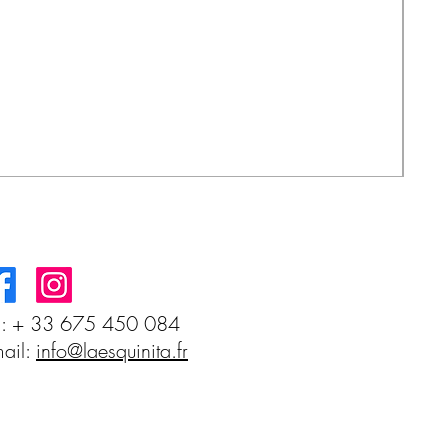
cop
Prec
3,6
l: + 33 675 450 084
ail:
info@laesquinita.fr