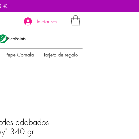
6 €!
Iniciar sesión
PicaPoints
Pepe Comala
Tarjeta de regalo
otles adobados
ey" 340 gr