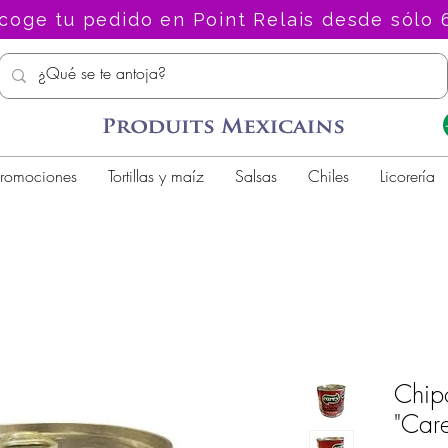
coge tu pedido en Point Relais desde sólo 
romociones
Tortillas y maíz
Salsas
Chiles
Licorería
Chip
"Car