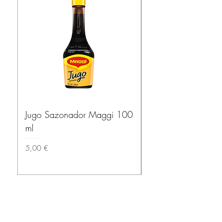
Jugo Sazonador Maggi 100
Salsa Habanera Ma
ml
ROJA – El Yucatec
Precio
Precio
5,00 €
3,50 €