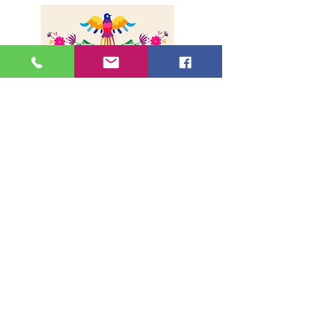
Sobre nosotros
Envíos
Método de pago
Contacto
Dirección
36, rue de la Lune - 75002, París
Métro Bonne Nouvelle
(Líneas 8 y 9, Salida1)
Horarios: