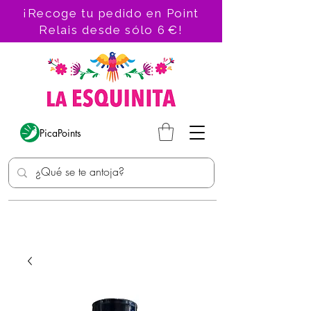
¡Recoge tu pedido en Point
Relais desde sólo 6 €!
PicaPoints