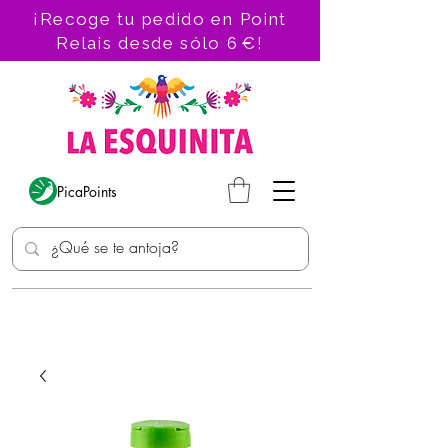
¡Recoge tu pedido en Point
Relais desde sólo 6 €!
PicaPoints