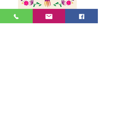
Sobre nosotros
Envíos
Método de pago
Contacto
Dirección
36, rue de la Lune - 75002, París
Métro Bonne Nouvelle
(Líneas 8 y 9, Salida1)
Horarios:
Lunes a Sábado de 11h00 a 19h00
Domingos de 11h a 18h00