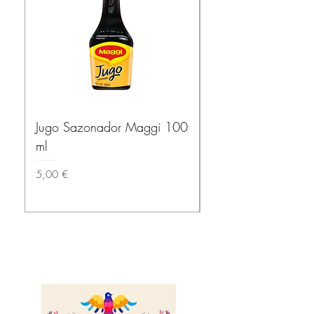
Jugo Sazonador Maggi 100
Salsa Habanera Ma
ml
ROJA – El Yucatec
Precio
Precio
5,00 €
3,50 €