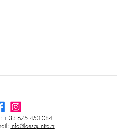
MIS
Prec
3,8
l: + 33 675 450 084
ail:
info@laesquinita.fr