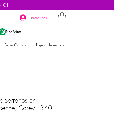
6 €!
Iniciar sesión
PicaPoints
Pepe Comala
Tarjeta de regalo
s Serranos en
beche, Carey - 340