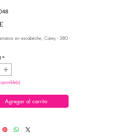
048
Precio
€
Serranos en escabèche, Carey - 380
d
*
isponible(s)
Agregar al carrito