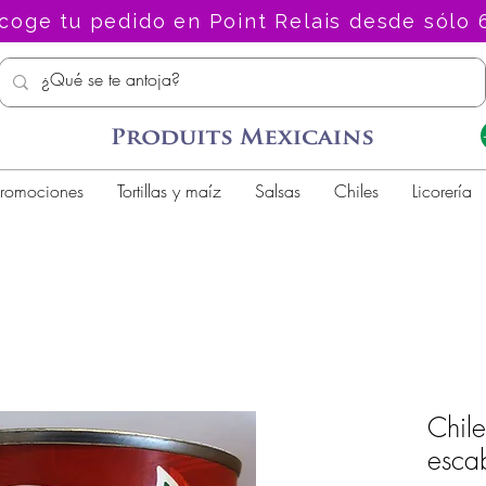
coge tu pedido en Point Relais desde sólo 
romociones
Tortillas y maíz
Salsas
Chiles
Licorería
Chile
esca