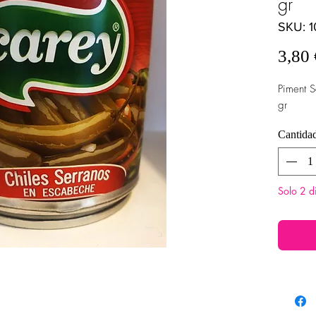
gr
SKU: 1
3,80 
Piment 
gr
Cantida
Solo 2 d