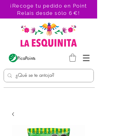
¡Recoge tu pedido en Point
Relais desde sólo 6 €!
PicaPoints