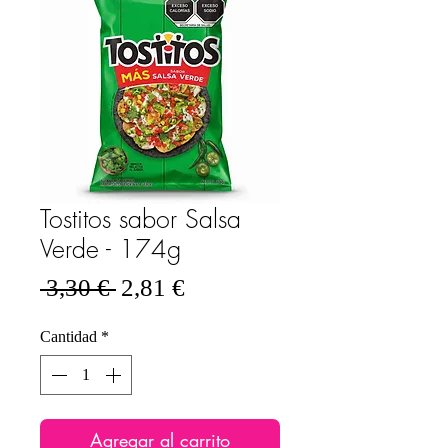
Tostitos sabor Salsa
Verde - 174g
Precio
Precio
 3,30 € 
2,81 €
de
Cantidad
*
oferta
Agregar al carrito