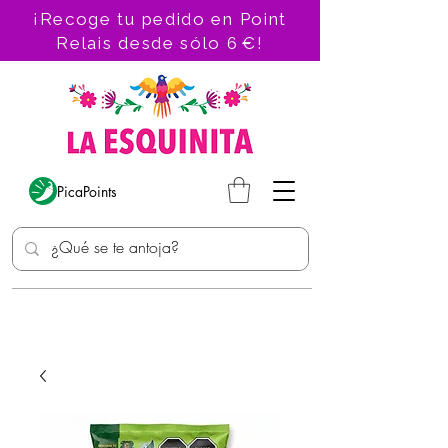
¡Recoge tu pedido en Point
Relais desde sólo 6 €!
PicaPoints