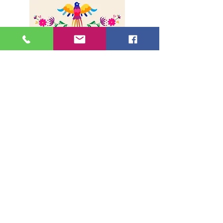
Sobre nosotros
Envíos
Método de pago
Contacto
Dirección
36, rue de la Lune - 75002, París
Métro Bonne Nouvelle
(Líneas 8 y 9, Salida1)
Horarios:
Lunes a Sábado de 11h00 a 19h00