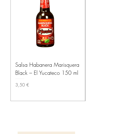
Salsa Habanera Marisquera
MISSION – Tortillas
Black – El Yucateco 150 ml
(Wheat Tortillas) 1
Precio
Precio
3,50 €
3,80 €