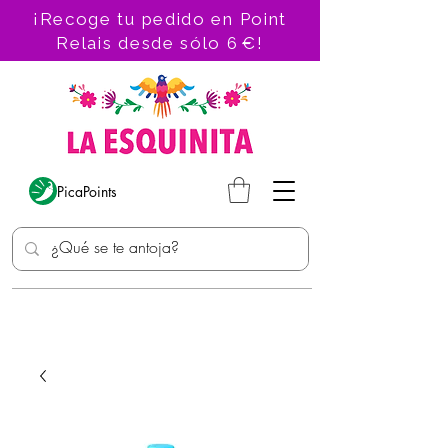
¡Recoge tu pedido en Point
Relais desde sólo 6 €!
PicaPoints