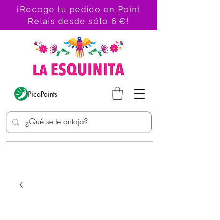
¡Recoge tu pedido en Point
Relais desde sólo 6 €!
PicaPoints