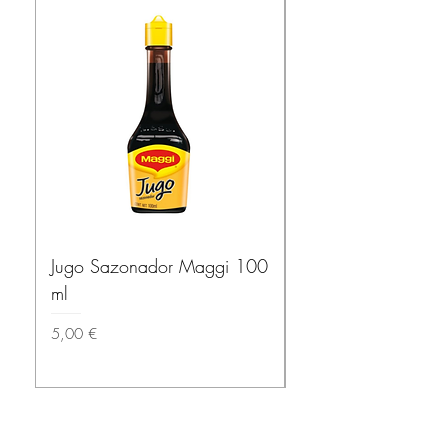
Jugo Sazonador Maggi 100
Salsa Habanera Ma
ml
ROJA – El Yucatec
Precio
Precio
5,00 €
3,50 €