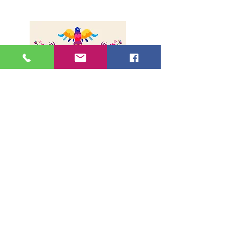
Sobre nosotros
Envíos
Método de pago
Contacto
Dirección
36, rue de la Lune - 75002, París
Métro Bonne Nouvelle
(Líneas 8 y 9, Salida1)