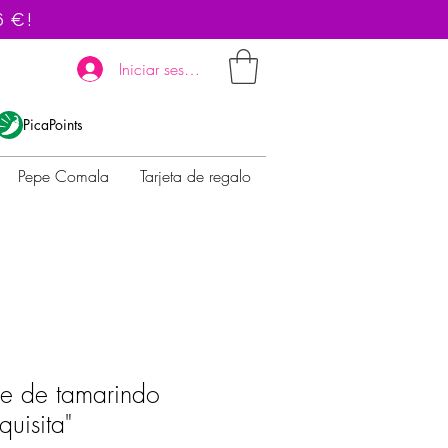
6 €!
Iniciar sesión
PicaPoints
Pepe Comala
Tarjeta de regalo
be de tamarindo
uisita"