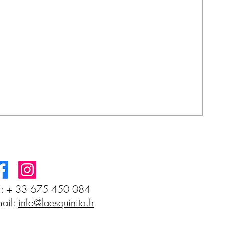
IND
Prec
8,0
l: + 33 675 450 084
ail:
info@laesquinita.fr