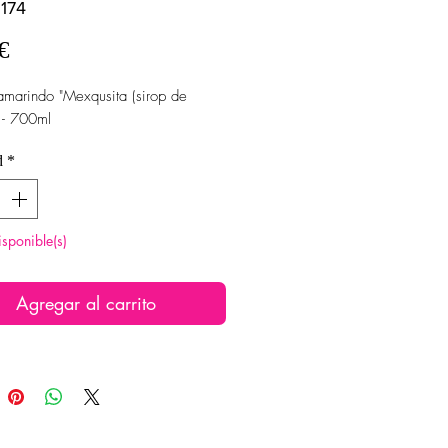
174
Precio
€
amarindo "Mexqusita (sirop de
) - 700ml
d
*
isponible(s)
Agregar al carrito