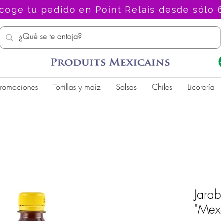
coge tu pedido en Point Relais desde sólo 
romociones
Tortillas y maíz
Salsas
Chiles
Licorería
Jara
"Mexq