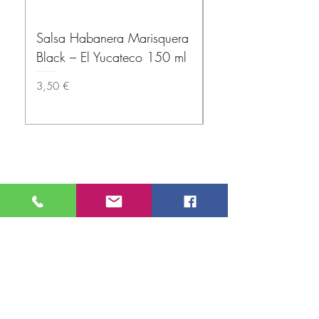
Salsa Habanera Marisquera
MISSION – Tortillas
Black – El Yucateco 150 ml
(Wheat Tortillas) 1
Precio
Precio
3,50 €
3,80 €
Sobre nosotros