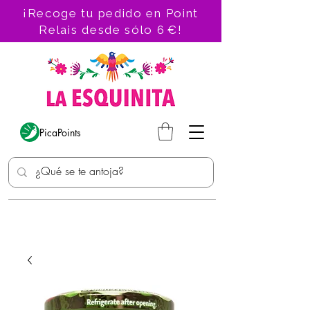
¡Recoge tu pedido en Point
Relais desde sólo 6 €!
PicaPoints