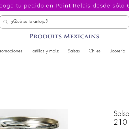
coge tu pedido en Point Relais desde sólo 
romociones
Tortillas y maíz
Salsas
Chiles
Licorería
Sals
210 