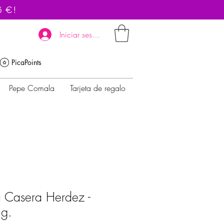
6 €!
Iniciar sesión
PicaPoints
Pepe Comala
Tarjeta de regalo
a Casera Herdez -
g.