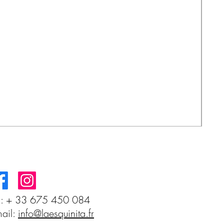
Sal
Prec
3,5
l: + 33 675 450 084
ail:
info@laesquinita.fr