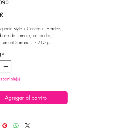
1090
Precio
€
quante style « Casera », Herdez,
base de Tomate, coriandre,
 piment Serrano... - 210 g.
d
*
isponible(s)
Agregar al carrito