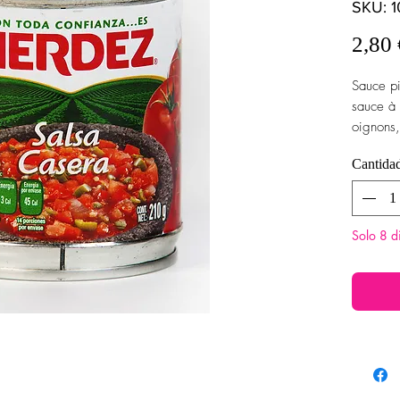
SKU: 
2,80 
Sauce pi
sauce à 
oignons,
Cantida
Solo 8 d