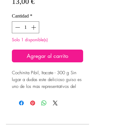
Precio
13,00 €
Cantidad
*
Solo 1 disponible(s)
Agregar al carrito
Cochinita Pibil, Itacate - 300 g Sin
lugar a dudas este delicioso guiso es
uno de los mas representativos del
Estado de Yucatán. Plato listo para
comer.