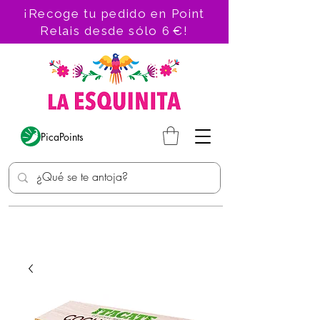
¡Recoge tu pedido en Point
Relais desde sólo 6 €!
PicaPoints