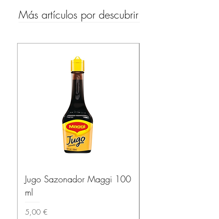
Más artículos por descubrir
Jugo Sazonador Maggi 100
Salsa Habanera Ma
ml
ROJA – El Yucatec
Precio
Precio
5,00 €
3,50 €