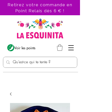
Retirez votre commande en
Point Relais dès 6 € !
Voir les points