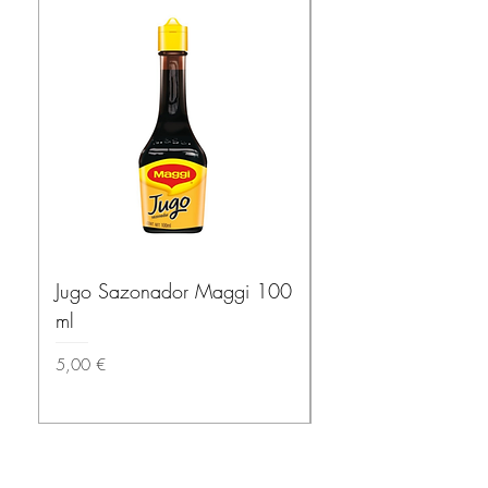
Jugo Sazonador Maggi 100
Salsa Habanera Ma
ml
ROJA – El Yucatec
Prix
Prix
5,00 €
3,50 €