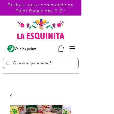
Retirez votre commande en
Point Relais dès 6 € !
Voir les points