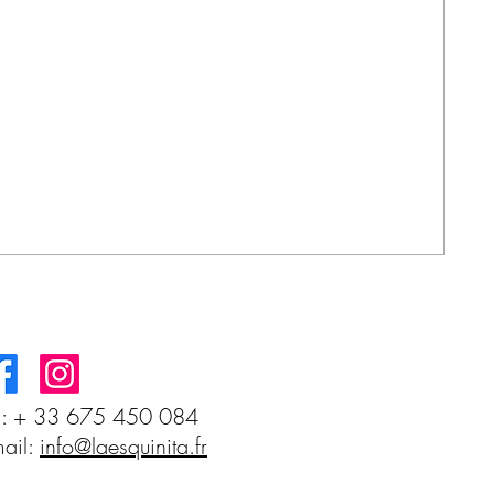
MIS
Prix
3,8
l: + 33 675 450 084
ail:
info@laesquinita.fr