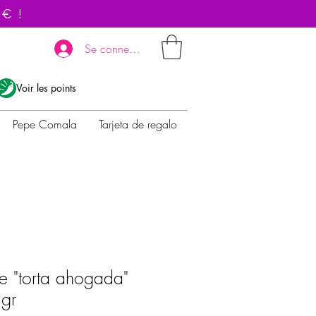
 € !
Se connecter
Voir les points
Pepe Comala
Tarjeta de regalo
e "torta ahogada"
gr