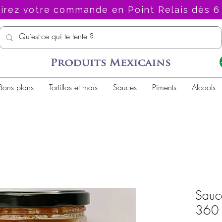
irez votre commande en Point Relais dès 6
Bons plans
Tortillas et maïs
Sauces
Piments
Alcools
Sauc
360 