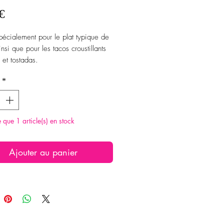
Prix
€
écialement pour le plat typique de
insi que pour les tacos croustillants
 et tostadas.
*
recommandé de manger tiède/chaud
lat typique.
 dans les salades est également très
te que 1 article(s) en stock
lles peuvent remplacer la
te.
Ajouter au panier
oide
cé avec un niveau extra piquant
 5/5