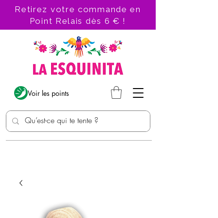
Retirez votre commande en
Point Relais dès 6 € !
Voir les points