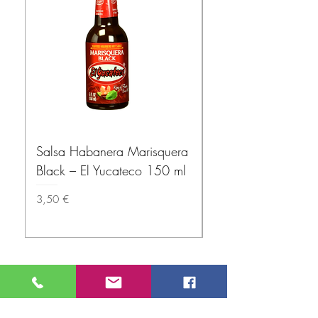
Salsa Habanera Marisquera
MISSION – Tortillas
Black – El Yucateco 150 ml
(Wheat Tortillas) 1
Prix
Prix
3,50 €
3,80 €