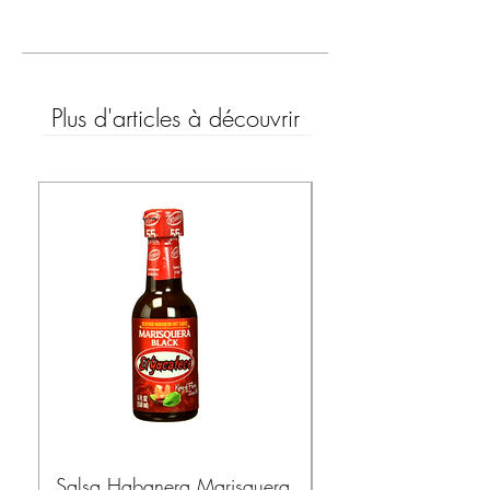
Plus d'articles à découvrir
Salsa Habanera Marisquera
MISSION – Tortillas