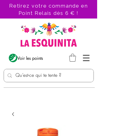
Retirez votre commande en
Point Relais dès 6 € !
Voir les points