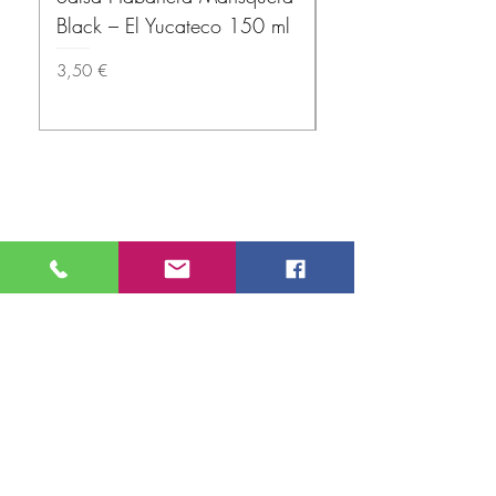
Black – El Yucateco 150 ml
(Wheat Tortillas) 1
Prix
Prix
3,50 €
3,80 €
A propos
Livraison
Paiement sécurisé