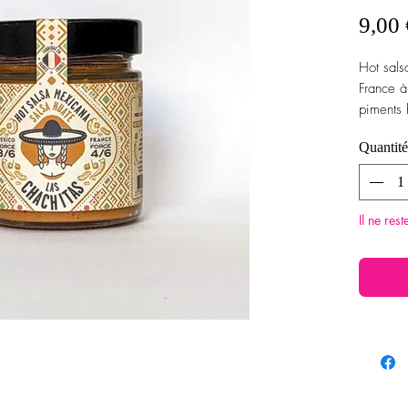
9,00 
Hot sals
France à
piments 
provenç
Quantité
Il ne res