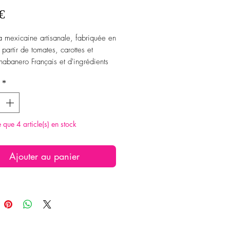
Prix
€
a mexicaine artisanale, fabriquée en
 partir de tomates, carottes et
habanero Français et d'ingrédients
aux.
*
te que 4 article(s) en stock
Ajouter au panier