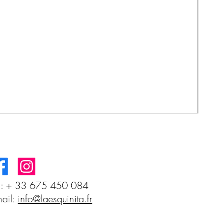
MIS
Prix
3,8
l: + 33 675 450 084
ail:
info@laesquinita.fr