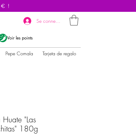
 € !
Se connecter
Voir les points
Pepe Comala
Tarjeta de regalo
 Huate "Las
hitas" 180g