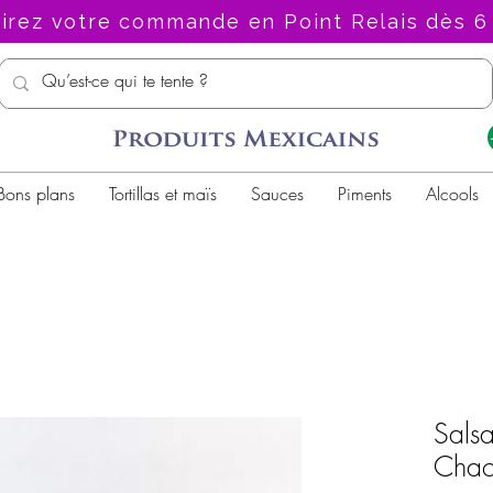
irez votre commande en Point Relais dès 6
Bons plans
Tortillas et maïs
Sauces
Piments
Alcools
Salsa
Chac