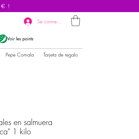
 € !
Se connecter
Voir les points
Pepe Comala
Tarjeta de regalo
les en salmuera
ca" 1 kilo