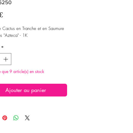
 6250
Prix
€
 Cactus en Tranche et en Saumure
s "Azteca" - 1K
*
te que 9 article(s) en stock
Ajouter au panier