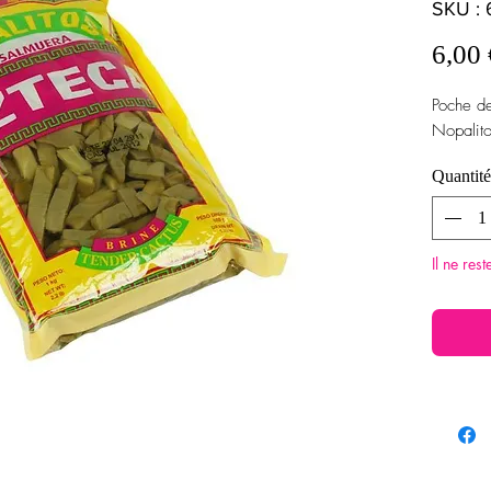
SKU :
6,00 
Poche de
Nopalito
Quantité
Il ne res