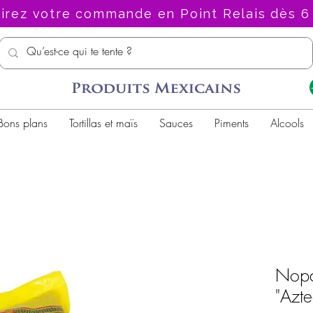
irez votre commande en Point Relais dès 6
Bons plans
Tortillas et maïs
Sauces
Piments
Alcools
Nopa
"Azte