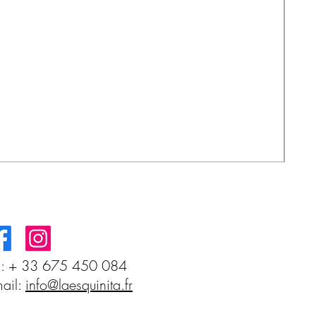
Sal
Prix
3,5
l: + 33 675 450 084
ail:
info@laesquinita.fr