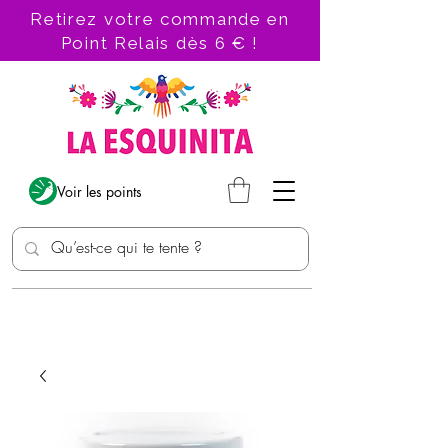
Retirez votre commande en
Point Relais dès 6 € !
Voir les points