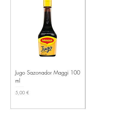
Jugo Sazonador Maggi 100
Salsa Habanera Ma
ml
ROJA – El Yucatec
Prix
Prix
5,00 €
3,50 €