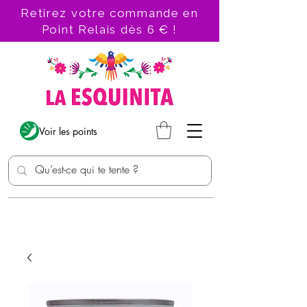
Retirez votre commande en
Point Relais dès 6 € !
Voir les points