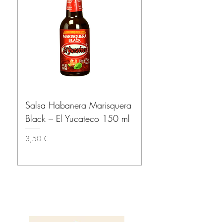
Salsa Habanera Marisquera
MISSION – Tortillas
Black – El Yucateco 150 ml
(Wheat Tortillas) 1
Prix
Prix
3,50 €
3,80 €