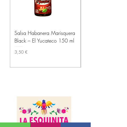
Salsa Habanera Marisquera
MISSION – Tortillas
Black – El Yucateco 150 ml
(Wheat Tortillas) 1
Prix
Prix
3,50 €
3,80 €