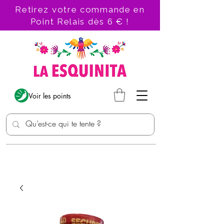
Retirez votre commande en
Point Relais dès 6 € !
Voir les points