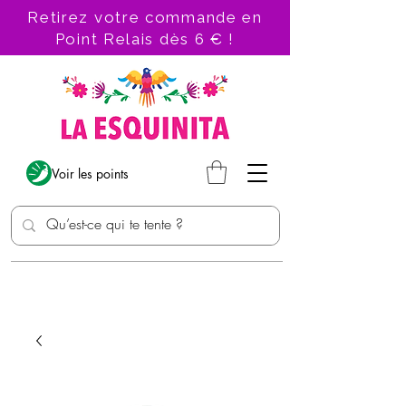
Retirez votre commande en
Point Relais dès 6 € !
Voir les points