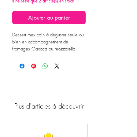
Il ne reste que 2 article(s) en stock
Ajouter au panier
Dessert mexicain à déguster seule ou
bien en accompagnement de
fromages Oaxaca ou mozzarella.
- Fabriqué avec du sucre de canne,
de la goyave et des conservateurs
- Peut-être utilisé pour décorer des
desserts, préparer des encas ou des
apéritifs
- Présentation facile à ouvrir
Plus d'articles à découvrir