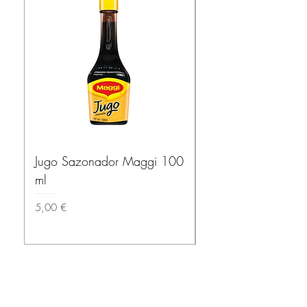
Jugo Sazonador Maggi 100
Salsa Habanera Ma
ml
ROJA – El Yucatec
Prix
Prix
5,00 €
3,50 €