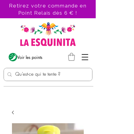
Retirez votre commande en
Point Relais dès 6 € !
Voir les points