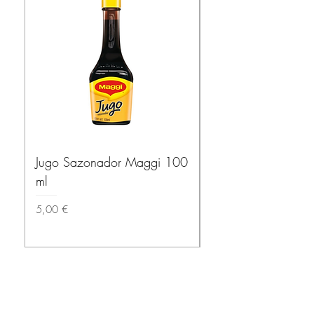
Jugo Sazonador Maggi 100
Salsa Habanera Ma
ml
ROJA – El Yucatec
Prix
Prix
5,00 €
3,50 €