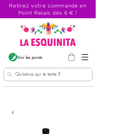
Retirez votre commande en
Point Relais dès 6 € !
Voir les points