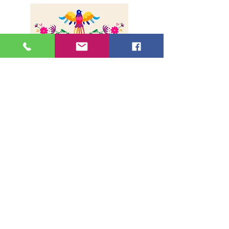
A propos
Livraison
Paiement sécurisé
Contact
Adresse
36, rue de la Lune - 75002, Paris
Métro Bonne Nouvelle (Ligne 8 et 9)
Sortie 1
Horaires