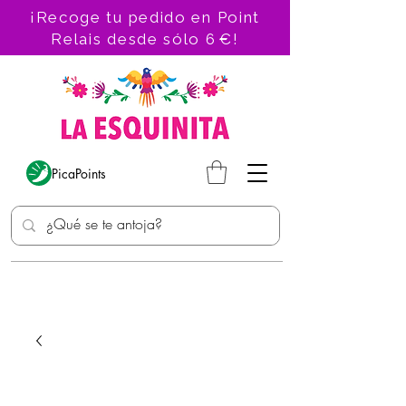
¡Recoge tu pedido en Point
Relais desde sólo 6 €!
PicaPoints