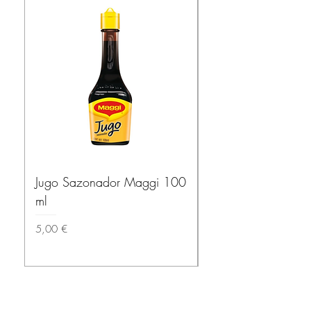
Jugo Sazonador Maggi 100
Salsa Habanera Ma
ml
ROJA – El Yucatec
Precio
Precio
5,00 €
3,50 €