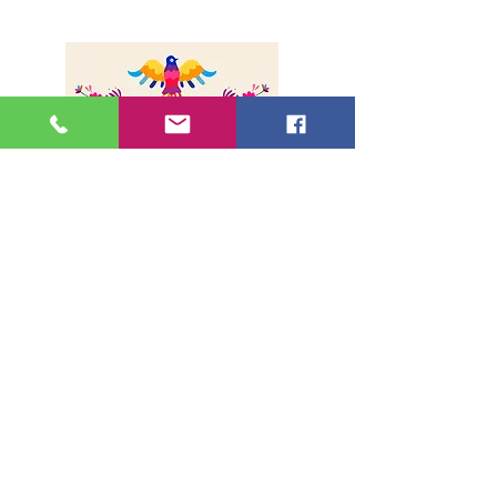
Sobre nosotros
Envíos
Método de pago
Contacto
Dirección
36, rue de la Lune - 75002, París
Métro Bonne Nouvelle
(Líneas 8 y 9, Salida1)