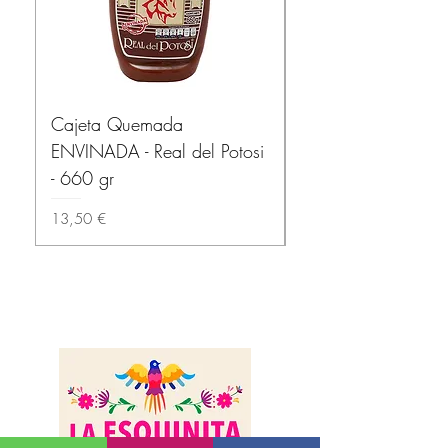
Cajeta Quemada
copy of Nopales "
ENVINADA - Real del Potosi
rajas 425 gr.
- 660 gr
Prix
3,60 €
Prix
13,50 €