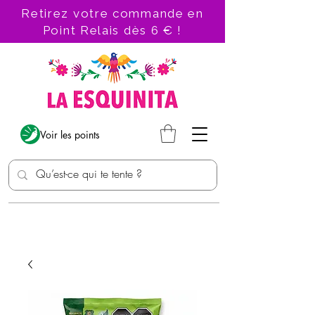
Retirez votre commande en
Point Relais dès 6 € !
Voir les points