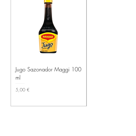
Jugo Sazonador Maggi 100
Salsa Habanera Ma
ml
ROJA – El Yucatec
Prix
Prix
5,00 €
3,50 €