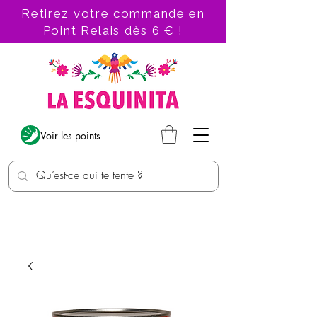
Retirez votre commande en
Point Relais dès 6 € !
Voir les points