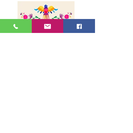
A propos
Livraison
Paiement sécurisé
Contact
Adresse
36, rue de la Lune - 75002, Paris
Métro Bonne Nouvelle (Ligne 8 et 9)
Sortie 1
Horaires